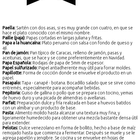
Paella:
Sartén con dos asas, si es muy grande con cuatro, en que se
hace el plato conocido con el mismo nombre.
Paille (paja):
Papas cortadas en largas juliana y fritas.
Papa a la huancaína:
Plato peruano con salsa con fondo de queso y
ají.
Pan de jamón:
Pan típico de Caracas, relleno de jamón, pasas y
aceitunas, que se hace y se come preferentemente en Navidad.
Papa Española:
Rodajas de papa de 5mm de espesor.
Papel sulfurizado:
Papel antiadherente muy útil para forrar moldes.
Papillotte:
Forma de cocción donde se envuelve el producto en un
papel.
Pasapalo:
Tapa - canapé - botana. Bocadillo salado que se sirve como
entremés, especialmente para acompañar bebidas.
Pepitoria:
Guiso de gallina o pollo que se prepara con tocino, yemas
de huevo duro y una picada de almendras o avellanas.
Parfait:
Preparación dulce y fría realizada en base a huevos batidos
con un almíbar y un producto de base.
Pasta:
Alimento molido hasta alcanzar una textura muy fina, y
ligeramente humedecido para obtener una mezcla bastante densa útil
para extender.
Pelotas:
Dulce venezolano en forma de bollito, hecho a base de maíz
remojado hasta que comienza a fermentar. Después se muele y se le
agrega papelón y jengibre. Se cocina y se envuelve en hojas de