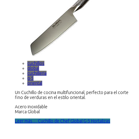
cuchillos
global
cuchilleria
g-5
oriental
Un Cuchillo de cocina multifuncional, perfecto para el corte
fino de verduras en el estilo oriental.
Acero inoxidable
Marca Global
Leer más… Cuchillo de Chef Global G-5 Hortalizas