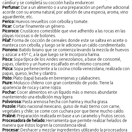
cambur y se completa su cocción hasta endurecer.
Perfumar:
Dar a un alimento o a una preparación un perfume adicional
acorde con su aroma natural, por adición de una especia, aroma, vino
aguardiente, etc.
Perico:
Huevos revueltos con cebolla y tomate.
Picar:
Cortar finamente un género.
Picoroco:
Crustáceo comestible que vive adherido a las rocas en las
playas rocosas o de bolones.
Pilaf:
Forma de cocción de cereales donde este se saltea en aceite o
manteca con cebolla, y luego se le adiciona un caldo condimentado.
Pionono:
Batido liviano que se comienza levando la mezcla de huevos
y azúcar a 45º C, a la que luego se le incorpora harina.
Pisca:
Sopa típica de los Andes venezolanos, a base de consomé,
papas, cilantro y un huevo escalfado en el mismo consomé.
Pizca:
Sopa perteneciente a la cocina criolla venezolana, realizada con
papas, queso, leche y cilantro.
Pisto:
Plato (tapa) basada en berenjenas y calabacines.
Piure:
Molusco chileno con gran contenido de yodo. Tiene la
apariencia de roca y carne rojiza.
Pochar:
Cocer alimentos en un líquido más o menos abundante
manteniendo una ebullición muy ligera.
Polvorosa:
Pasta arenosa hecha con harina y mucha grasa.
Pozole:
Plato nacional mexicano, guiso de maíz tierno con carne,
vegetales y chile; se come con cuchara por que tiene mucho caldo.
Praliné:
Preparación realizada en base a un caramelo y frutos secos.
Procesadora de helado:
Herramienta que permite realizar helados de
manera que éstos logren la consistencia ideal.
Procesar:
Deshacer y mezclar ingredientes utilizando la procesadora