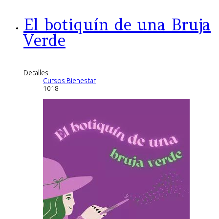
El botiquín de una Bruja
Verde
Detalles
Cursos Bienestar
1018