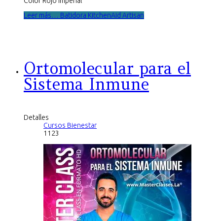
Color Rojo Imperial
Leer más… Batidora KitchenAid Artisan
Ortomolecular para el
Sistema Inmune
Detalles
Cursos Bienestar
1123