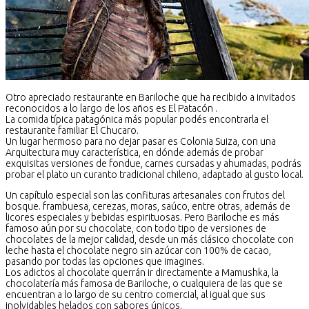
Otro apreciado restaurante en Bariloche que ha recibido a invitados
reconocidos a lo largo de los años es El Patacón .
La comida típica patagónica más popular podés encontrarla el
restaurante familiar El Chucaro.
Un lugar hermoso para no dejar pasar es Colonia Suiza, con una
Arquitectura muy característica, en dónde además de probar
exquisitas versiones de fondue, carnes cursadas y ahumadas, podrás
probar el plato un curanto tradicional chileno, adaptado al gusto local.
Un capítulo especial son las confituras artesanales con frutos del
bosque. frambuesa, cerezas, moras, saúco, entre otras, además de
licores especiales y bebidas espirituosas. Pero Bariloche es más
famoso aún por su chocolate, con todo tipo de versiones de
chocolates de la mejor calidad, desde un más clásico chocolate con
leche hasta el chocolate negro sin azúcar con 100% de cacao,
pasando por todas las opciones que imagines.
Los adictos al chocolate querrán ir directamente a Mamushka, la
chocolatería más famosa de Bariloche, o cualquiera de las que se
encuentran a lo largo de su centro comercial, al igual que sus
inolvidables helados con sabores únicos.