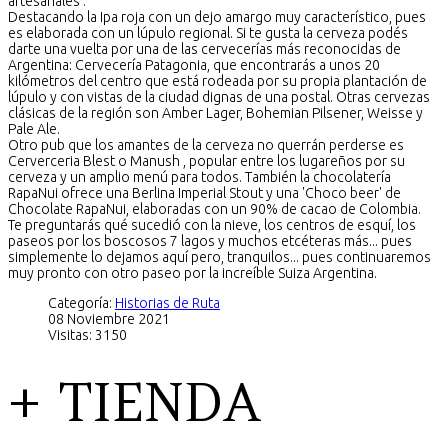
artesanales .
Destacando la Ipa roja con un dejo amargo muy característico, pues
es elaborada con un lúpulo regional. Si te gusta la cerveza podés
darte una vuelta por una de las cervecerías más reconocidas de
Argentina: Cervecería Patagonia, que encontrarás a unos 20
kilómetros del centro que está rodeada por su propia plantación de
lúpulo y con vistas de la ciudad dignas de una postal. Otras cervezas
clásicas de la región son Amber Lager, Bohemian Pilsener, Weisse y
Pale Ale.
Otro pub que los amantes de la cerveza no querrán perderse es
Cerverceria Blest o Manush , popular entre los lugareños por su
cerveza y un amplio menú para todos. También la chocolatería
RapaNui ofrece una Berlina Imperial Stout y una 'Choco beer' de
Chocolate RapaNui, elaboradas con un 90% de cacao de Colombia.
Te preguntarás qué sucedió con la nieve, los centros de esquí, los
paseos por los boscosos 7 lagos y muchos etcéteras más... pues
simplemente lo dejamos aquí pero, tranquilos... pues continuaremos
muy pronto con otro paseo por la increíble Suiza Argentina.
Categoría:
Historias de Ruta
08 Noviembre 2021
Visitas: 3150
+ TIENDA