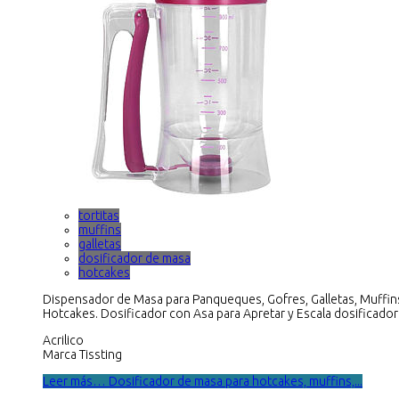
tortitas
muffins
galletas
dosificador de masa
hotcakes
Dispensador de Masa para Panqueques, Gofres, Galletas, Muffin
Hotcakes. Dosificador con Asa para Apretar y Escala dosificador
Acrilico
Marca Tissting
Leer más… Dosificador de masa para hotcakes, muffins,...