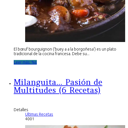
El bœuf bourguignon (‘buey a a la borgoñesa’) es un plato
tradicional de la cocina francesa. Debe su...
Leer más: %s
Milanguita... Pasión de
Multitudes (6 Recetas)
Detalles
Ultimas Recetas
4001