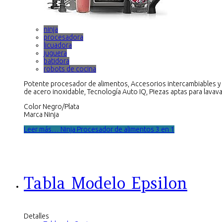
ninja
procesadora
licuadora
juguera
batidora
robots de cocina
Potente procesador de alimentos, Accesorios intercambiables y 
de acero inoxidable, Tecnología Auto IQ, Piezas aptas para lavavaj
Color Negro/Plata
Marca Ninja
Leer más… Ninja Procesador de alimentos 3 en 1
Tabla Modelo Epsilon
Detalles