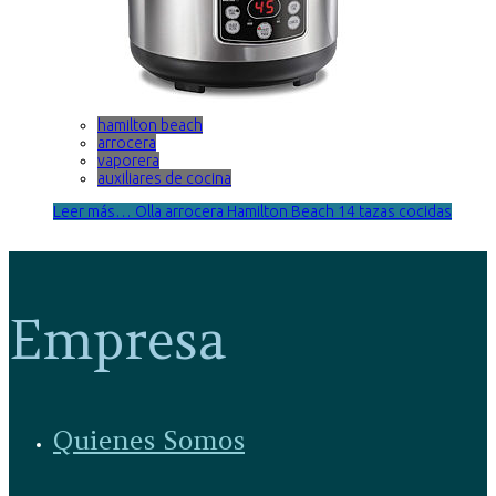
hamilton beach
arrocera
vaporera
auxiliares de cocina
Leer más… Olla arrocera Hamilton Beach 14 tazas cocidas
Empresa
Quienes Somos