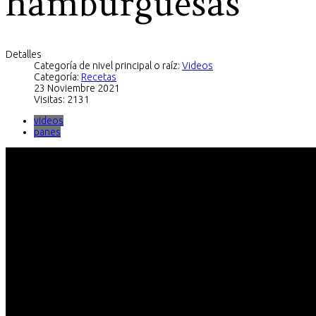
hamburguesas
Detalles
Categoría de nivel principal o raíz:
Videos
Categoría:
Recetas
23 Noviembre 2021
Visitas: 2131
videos
panes