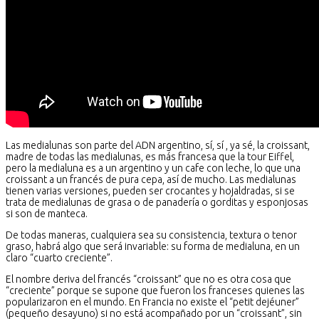
Las medialunas son parte del ADN argentino, sí, sí , ya sé, la croissant,
madre de todas las medialunas, es más francesa que la tour Eiffel,
pero la medialuna es a un argentino y un cafe con leche, lo que una
croissant a un francés de pura cepa, así de mucho. Las medialunas
tienen varias versiones, p
ueden ser crocantes y hojaldradas, si se
trata de medialunas de grasa o de panadería o gorditas y esponjosas
si son de manteca.
De todas maneras, cualquiera sea su consistencia, textura o tenor
graso, habrá algo que será invariable: su forma de medialuna, en un
claro “cuarto creciente”.
El nombre deriva del francés “croissant” que no es otra cosa que
“creciente” porque se supone que fueron los franceses quienes las
popularizaron en el mundo. En Francia no existe el “petit dejéuner”
(pequeño desayuno) si no está acompañado por un “croissant”, s
in