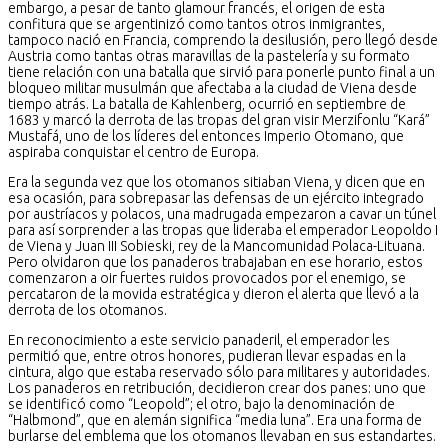
embargo, a pesar de tanto glamour francés, el origen de esta
confitura que se argentinizó como tantos otros inmigrantes,
tampoco nació en Francia, comprendo la desilusión, pero llegó desde
Austria como tantas otras maravillas de la pastelería y su formato
tiene relación con una batalla que sirvió para ponerle punto final a un
bloqueo militar musulmán que afectaba a la ciudad de Viena desde
tiempo atrás. La batalla de Kahlenberg, ocurrió en septiembre de
1683 y marcó la derrota de las tropas del gran visir Merzifonlu “Kará”
Mustafá, uno de los líderes del entonces Imperio Otomano, que
aspiraba conquistar el centro de Europa.
Era la segunda vez que los otomanos sitiaban Viena, y dicen que en
esa ocasión, para sobrepasar las defensas de un ejército integrado
por austríacos y polacos, una madrugada empezaron a cavar un túnel
para así sorprender a las tropas que lideraba el emperador Leopoldo I
de Viena y Juan III Sobieski, rey de la Mancomunidad Polaca-Lituana.
Pero olvidaron que los panaderos trabajaban en ese horario, estos
comenzaron a oir fuertes ruidos provocados por el enemigo, se
percataron de la movida estratégica y dieron el alerta que llevó a la
derrota de los otomanos.
En reconocimiento a este servicio panaderil, el emperador les
permitió que, entre otros honores, pudieran llevar espadas en la
cintura, algo que estaba reservado sólo para militares y autoridades.
Los panaderos en retribución, decidieron crear dos panes: uno que
se identificó como “Leopold”; el otro, bajo la denominación de
“Halbmond”, que en alemán significa “media luna”. Era una forma de
burlarse del emblema que los otomanos llevaban en sus estandartes.