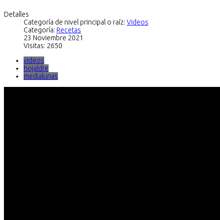
Detalles
Categoría de nivel principal o raíz:
Videos
Categoría:
Recetas
23 Noviembre 2021
Visitas: 2650
videos
hojaldre
medialunas