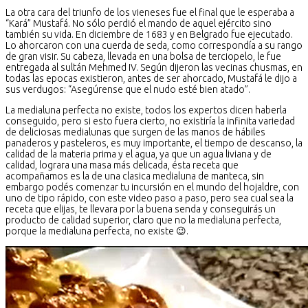
La otra cara del triunfo de los vieneses fue el final que le esperaba a
“Kará” Mustafá. No sólo perdió el mando de aquel ejército sino
también su vida. En diciembre de 1683 y en Belgrado fue ejecutado.
Lo ahorcaron con una cuerda de seda, como correspondía a su rango
de gran visir. Su cabeza, llevada en una bolsa de terciopelo, le fue
entregada al sultán Mehmed IV. Según dijeron las vecinas chusmas, en
todas las epocas existieron, antes de ser ahorcado, Mustafá le dijo a
sus verdugos: “Asegúrense que el nudo esté bien atado”.
La medialuna perfecta no existe, todos los expertos dicen haberla
conseguido, pero si esto fuera cierto, no existiría la infinita variedad
de deliciosas medialunas que surgen de las manos de hábiles
panaderos y pasteleros, es muy importante, el tiempo de descanso, la
calidad de la materia prima y el agua, ya que un agua liviana y de
calidad, lograra una masa más delicada, ésta receta que
acompañamos es la de una clasica medialuna de manteca, sin
embargo podés comenzar tu incursión en el mundo del hojaldre, con
uno de tipo rápido, con este video paso a paso, pero sea cual sea la
receta que elijas, te llevara por la buena senda y conseguirás un
producto de calidad superior, claro que no la medialuna perfecta,
porque la medialuna perfecta, no existe 😉.