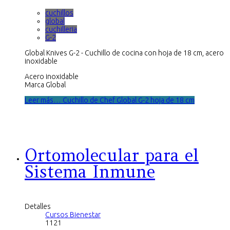
cuchillos
global
cuchilleria
G-2
Global Knives G-2 - Cuchillo de cocina con hoja de 18 cm, acero
inoxidable
Acero inoxidable
Marca Global
Leer más… Cuchillo de Chef Global G-2 hoja de 18 cm
Ortomolecular para el
Sistema Inmune
Detalles
Cursos Bienestar
1121