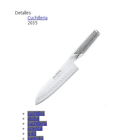
Detalles
Cuchilleria
2035
cuchillos
global
cuchilleria
oriental
g-80
santoku