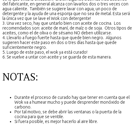
del fabricante, en general alcanza con lavarlos dos o tres veces con
agua caliente. También se sugiere lavar con agua, un poco de
detergente y la ayuda de una esponja que no sea de metal. Esta será
la única vez que se lave el Wok con detergente!
3. Una vez seco, hay que untarlo bien con aceite de cocina. Los
recomendados son: aceite de maní, de maíz o de soja. Otros tipos de
aceites, como el de oliva o de sésamo NO deben utilizarse.
4. Llevarlo a fuego fuerte hasta que quede bien negro. Algunos
sugieren hacer este paso en dos o tres días hasta que quede
suficientemente negro.
5. Luego de este paso, el wok ya está curado!
6. Se vuelve a untar con aceite y se guarda de esta manera.
NOTAS:
Durante el proceso de curado hay que tener en cuenta que el
Wok va a humear mucho y puede desprender monóxido de
carbono.
Por tal motivo, se debe abrir las ventanas o la puerta de la
cocina para que se ventile.
Si fuera posible, es mejor hacerlo al aire libre.