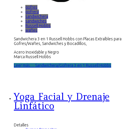
gofres
gofrera
sandwichera
sandwiches
Russell Hobbs
wafles
Sandwichera 3 en 1 Russell Hobbs con Placas Extraíbles para
Gofres/Wafles, Sandwiches y Bocadillos,
Acero Inoxidable y Negro
Marca Russell Hobbs
Leer más… Sandwichera/Gofrera 3 en 1 Russell Hobbs
Yoga Facial y Drenaje
Linfático
Detalles