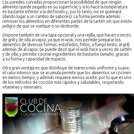
Las paredes curvadas proporcionan la posibilidad de que ningún
alimento quede pegado en su superficie, y si lo hace la temperatura
es bastante inferior a la del fondo y, por lo tanto, no se quemará
(dando lugar a un cambio de sabores). La forma permite además
remover los alimentos en diferentes partes de la sartén sin que exista
peligro de que se vuelque o se desborde.
Dispone también de una tapa opcional y una rejilla, que hacen a veces
de grill y de olla al vapor, ya que el wok, nos permite preparar los
alimentos de diversas formas: estofados, fritos, a fuego lento, al grill,
además de al vapor. Se puede decir que el wok hace a veces de sartén
y de olla, y permite cocinar ingredientes de bastante tamaño, gracias
a su forma y capacidad de espacio.
Otra gran ventaja es que distribuye de manera más uniforme y suave,
el calor intenso que se acumula permite que los alimentos se cocinen
en menos tiempo, y además requiere menos aceite, por lo que es uno
de los métodos de cocción más rápidos y saludables, respetando
vitaminas y minerales.