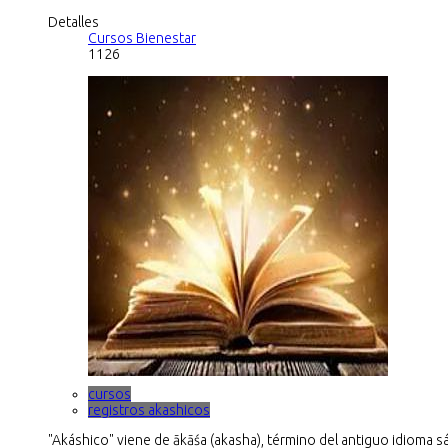
Detalles
Cursos Bienestar
1126
cursos
registros akashicos
"Akáshico" viene de ākāśa (akasha), término del antiguo idioma s