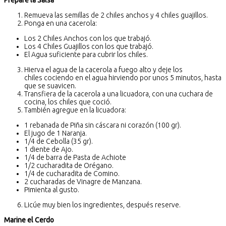
Prepare la Salsa
Remueva las semillas de 2 chiles anchos y 4 chiles guajillos.
Ponga en una cacerola:
Los 2 Chiles Anchos con los que trabajó.
Los 4 Chiles Guajillos con los que trabajó.
El Agua suficiente para cubrir los chiles.
Hierva el agua de la cacerola a fuego alto y deje los
chiles cociendo en el agua hirviendo por unos 5 minutos, hasta
que se suavicen.
Transfiera de la cacerola a una licuadora, con una cuchara de
cocina, los chiles que coció.
También agregue en la licuadora:
1 rebanada de Piña sin cáscara ni corazón (100 gr).
El jugo de 1 Naranja.
1/4 de Cebolla (35 gr).
1 diente de Ajo.
1/4 de barra de Pasta de Achiote
1/2 cucharadita de Orégano.
1/4 de cucharadita de Comino.
2 cucharadas de Vinagre de Manzana.
Pimienta al gusto.
Licúe muy bien los ingredientes, después reserve.
Marine el Cerdo