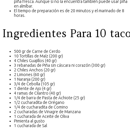
piña fresca. Aunque sí no la encuentra también puede usar piña
en almíbar.
El tiempo de preparación es de
20 minutos
y el marinado de 8
horas.
Ingredientes Para 10 tac
500 gr de Carne de Cerdo
10 Tortillas de Maíz (200 gr)
4 Chiles Guajillos (40 gr)
3 rebanadas de Piña sin cáscara ni corazón (300 gr)
2 Chiles Anchos (20 gr)
2 Limones (60 gr)
1 Naranja (200 gr)
3/4 de Cebolla (105 gr)
1 diente de Ajo (4 gr)
4 ramas de Cilantro (40 gr)
1/4 de barra de Pasta de Achiote (25 gr)
1/2 cucharadita de Orégano
1/4 de cucharadita de Comino
2 cucharadas de Vinagre de Manzana
1 cucharada de Aceite de Oliva
Pimienta al gusto
1 cucharada de Sal