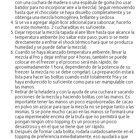
con una cuchara de madera o una espátula de goma (no usar
batidor para no incorporar aire a la mezcla). Seguir removiendo
hasta que el chocolate se haya disuelto completamente y se
obtenga una mezcla homogénea, brillante y sedosa.
Si se va a agregar algún licor adicional para saborizar, hacerlo
en este momento. 2 cucharaditas es suficiente.
Dejar reposar la mezcla tapada al aire libre hasta que alcance la
temperatura ambiente (no saltar este paso, pues si se mete
directamente a enfriar el shock térmico hará que se produzca
humedad y se puede dañar la mezcla).
Cuando se haya alcanzado temperatura ambiente, llevar la
mezcla al frio y dejar enfriar por 4 horas, también se puede
colocar en el freezer y el proceso será más rápido, de
aproximadamente 1 hora, dependiendo de la potencia de su
freezer la mezcla no se debe congelar). La preparación estará
lista para hacer las bolitas cuando esté totalmente fría y se
haya endurecido lo suficiente como para ser manipulable con
las manos.
Retirar de la heladera y con la ayuda de una cuchara ir sacando
porciones de la mezcla y haciendo bolitas con las manos. Es
importante tener las manos un poco espolvoreadas de cacao
en polvo sin azúcar para que la mezcla no se pegue tanto a las
mismas. Si se pone mucho cacao en las manos se formará una
capa impermeable encima de la trufa que no permitirá que le
pongan ningún otro topping. Es un proceso un poco
desastroso y en el que se tiene que ser rápido.
Después de formar cada bolita, rodarla cuidadosamente en el
topping de preferencia inmediatamente, eso ayudará a que