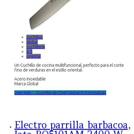
cuchillos
global
cuchilleria
g-5
oriental
Un Cuchillo de cocina multifuncional, perfecto para el corte
fino de verduras en el estilo oriental.
Acero inoxidable
Marca Global
Leer más… Cuchillo de Chef Global G-5 Hortalizas
Electro parrilla barbacoa,