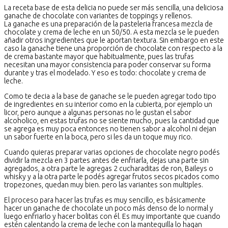
La receta base de esta delicia no puede ser más sencilla, una deliciosa
ganache de chocolate con variantes de toppings y rellenos.
La ganache es una preparación de la pasteleria francesa mezcla de
chocolate y crema de leche en un 50/50. A esta mezcla se le pueden
añadir otros ingredientes que le aportan textura. Sin embargo en este
caso la ganache tiene una proporción de chocolate con respecto a la
de crema bastante mayor que habitualmente, pues las trufas
necesitan una mayor consistencia para poder conservar su forma
durante y tras el modelado. Y eso es todo: chocolate y crema de
leche.
Como te decia a la base de ganache se le pueden agregar todo tipo
de ingredientes en su interior como en la cubierta, por ejemplo un
licor, pero aunque a algunas personas no le gustan el sabor
alcoholico, en estas trufas no se siente mucho, pues la cantidad que
se agrega es muy poca entonces no tienen sabor a alcohol ni dejan
un sabor fuerte en la boca, pero si les da un toque muy rico.
Cuando quieras preparar varias opciones de chocolate negro podés
dividir la mezcla en 3 partes antes de enfriarla, dejas una parte sin
agregados, a otra parte le agregas 2 cucharaditas de ron, Baileys o
whisky y a la otra parte le podés agregar frutos secos picados como
tropezones, quedan muy bien. pero las variantes son multiples.
El proceso para hacer las trufas es muy sencillo, es básicamente
hacer un ganache de chocolate un poco más denso de lo normal y
luego enfriarlo y hacer bolitas con él. Es muy importante que cuando
estén calentando la crema de leche con la mantequilla lo hagan