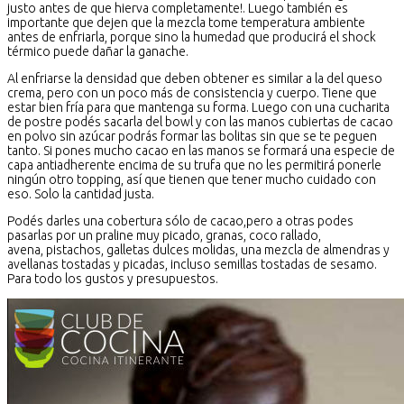
justo antes de que hierva completamente!. Luego también es
importante que dejen que la mezcla tome temperatura ambiente
antes de enfriarla, porque sino la humedad que producirá el shock
térmico puede dañar la ganache.
Al enfriarse la densidad que deben obtener es similar a la del queso
crema, pero con un poco más de consistencia y cuerpo. Tiene que
estar bien fría para que mantenga su forma. Luego con una cucharita
de postre podés sacarla del bowl y con las manos cubiertas de cacao
en polvo sin azúcar podrás formar las bolitas sin que se te peguen
tanto. Si pones mucho cacao en las manos se formará una especie de
capa antiadherente encima de su trufa que no les permitirá ponerle
ningún otro topping, así que tienen que tener mucho cuidado con
eso. Solo la cantidad justa.
Podés darles una cobertura sólo de cacao,pero a otras podes
pasarlas por un praline muy picado, granas, coco rallado,
avena, pistachos, galletas dulces molidas, una mezcla de almendras y
avellanas tostadas y picadas, incluso semillas tostadas de sesamo.
Para todo los gustos y presupuestos.