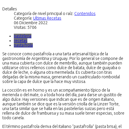
Detalles
Categoría de nivel principal o raíz:
Contenidos
Categoría:
Ultimas Recetas
06 Diciembre 2022
Visitas: 5706
pasteleria
recetas
pasta frola
Se conoce como pastafrola a una tarta artesanal típica de la
gastronomía de Argentina y Uruguay. Por lo general se compone de
una masa cubierta con dulce de membrillo, aunque también pueden
utilizarse otros rellenos como dulce de batata, dulce de guayaba o
dulce de leche, o alguna otra mermelada. Es cubierta con tiras
delgadas de la misma masa, generando un cuadriculado romboidal
sobre la capa de dulce que la hace muy vistosa.
La cocción es en horno y es un acompañamiento típico de la
merienda o del mate, o a toda hora del día, para darse un gustito de
algo dulce. Hay versiones que indican que es de origen italiano,
aunque también se dice que es la versión criolla de la Linzer Torte,
una tarta similar que se halla en las pastelerías suizas pero está
rellena de dulce de frambuesa y su masa suele tener especias, sobre
todo canela.​
El término pastafrola deriva del italiano "pastafrolla"​ (pasta brisa), el