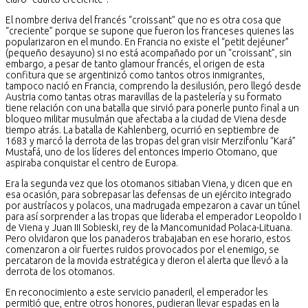
El nombre deriva del francés “croissant” que no es otra cosa que
“creciente” porque se supone que fueron los franceses quienes las
popularizaron en el mundo. En Francia no existe el “petit dejéuner”
(pequeño desayuno) si no está acompañado por un “croissant”, s
in
embargo, a pesar de tanto glamour francés, el origen de esta
confitura que se argentinizó como tantos otros inmigrantes,
tampoco nació en Francia, comprendo la desilusión, pero llegó desde
Austria como tantas otras maravillas de la pastelería y su formato
tiene relación con una batalla que sirvió para ponerle punto final a un
bloqueo militar musulmán que afectaba a la ciudad de Viena desde
tiempo atrás. La batalla de Kahlenberg, ocurrió en septiembre de
1683 y marcó la derrota de las tropas del gran visir Merzifonlu “Kará”
Mustafá, uno de los líderes del entonces Imperio Otomano, que
aspiraba conquistar el centro de Europa.
Era la segunda vez que los otomanos sitiaban Viena, y dicen que en
esa ocasión, para sobrepasar las defensas de un ejército integrado
por austríacos y polacos, una madrugada empezaron a cavar un túnel
para así sorprender a las tropas que lideraba el emperador Leopoldo I
de Viena y Juan III Sobieski, rey de la Mancomunidad Polaca-Lituana.
Pero olvidaron que los panaderos trabajaban en ese horario, estos
comenzaron a oir fuertes ruidos provocados por el enemigo, se
percataron de la movida estratégica y dieron el alerta que llevó a la
derrota de los otomanos.
En reconocimiento a este servicio panaderil, el emperador les
permitió que, entre otros honores, pudieran llevar espadas en la