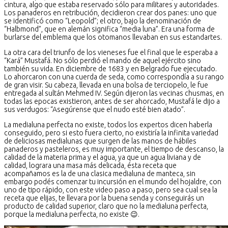
cintura, algo que estaba reservado sólo para militares y autoridades.
Los panaderos en retribución, decidieron crear dos panes: uno que
se identificó como “Leopold”; el otro, bajo la denominación de
“Halbmond”, que en alemán significa “media luna”. Era una forma de
burlarse del emblema que los otomanos llevaban en sus estandartes.
La otra cara del triunfo de los vieneses fue el final que le esperaba a
“Kará” Mustafá. No sólo perdió el mando de aquel ejército sino
también su vida. En diciembre de 1683 y en Belgrado fue ejecutado.
Lo ahorcaron con una cuerda de seda, como correspondía a su rango
de gran visir. Su cabeza, llevada en una bolsa de terciopelo, le fue
entregada al sultán Mehmed IV. Según dijeron las vecinas chusmas, en
todas las epocas existieron, antes de ser ahorcado, Mustafá le dijo a
sus verdugos: “Asegúrense que el nudo esté bien atado”.
La medialuna perfecta no existe, todos los expertos dicen haberla
conseguido, pero si esto fuera cierto, no existiría la infinita variedad
de deliciosas medialunas que surgen de las manos de hábiles
panaderos y pasteleros, es muy importante, el tiempo de descanso, la
calidad de la materia prima y el agua, ya que un agua liviana y de
calidad, lograra una masa más delicada, ésta receta que
acompañamos es la de una clasica medialuna de manteca, sin
embargo podés comenzar tu incursión en el mundo del hojaldre, con
uno de tipo rápido, con este video paso a paso, pero sea cual sea la
receta que elijas, te llevara por la buena senda y conseguirás un
producto de calidad superior, claro que no la medialuna perfecta,
porque la medialuna perfecta, no existe 😉.