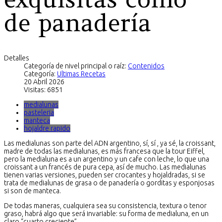
de panadería
Detalles
Categoría de nivel principal o raíz:
Contenidos
Categoría:
Ultimas Recetas
20 Abril 2026
Visitas: 6851
medialunas
pasteleria
manteca
hojaldre rapido
Las medialunas son parte del ADN argentino, sí, sí , ya sé, la croissant,
madre de todas las medialunas, es más francesa que la tour Eiffel,
pero la medialuna es a un argentino y un cafe con leche, lo que una
croissant a un francés de pura cepa, así de mucho. Las medialunas
tienen varias versiones, p
ueden ser crocantes y hojaldradas, si se
trata de medialunas de grasa o de panadería o gorditas y esponjosas
si son de manteca.
De todas maneras, cualquiera sea su consistencia, textura o tenor
graso, habrá algo que será invariable: su forma de medialuna, en un
claro “cuarto creciente”.