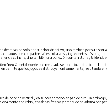
ue se destacan no solo por su sabor distintivo, sino también por su histor
s cercanos que comparten raíces culturales y ingredientes básicos, per
iencia culinaria, sino también una conexión con la historia y la identid
diterráneo Oriental, donde la carne asada se ha cocinado tradicionalmente
bién permite que los jugos se distribuyan uniformemente, resultando en 
cnica de cocción vertical y en su presentación en pan de pita. Sin embarg
dicionalmente con tahini, ensaladas frescas y a menudo se adorna con pepi