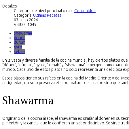
Detalles
Categoría de nivel principal o raíz:
Contenidos
Categoría:
Ultimas Recetas
03 Julio 2024
Visitas: 1049
shawarma
doner
durum
gyro
kebab
En la vasta y diversa familia de la cocina mundial, hay ciertos platos q
"döner", "dürum", "gyro", "kebab" y "shawarma" emergen como pariente
mundo. Cada uno de estos platos no solo representa una deliciosa exper
Estos platos tienen sus raíces en la cocina del Medio Oriente y del Me
antigüedad, no solo preserva el sabor natural de la carne sino que tam
Shawarma
Originario de la cocina árabe, el shawarma es similar al döner en su té
pimentón y la canela, que le confieren un sabor distintivo. Se sirve tra