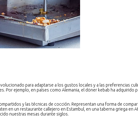
lucionado para adaptarse a los gustos locales y a las preferencias culi
ales. Por ejemplo, en países como Alemania, el döner kebab ha adquirido 
ompartidos y las técnicas de cocción. Representan una forma de compartir 
ruten en un restaurante callejero en Estambul, en una taberna griega en 
quecido nuestras mesas durante siglos.