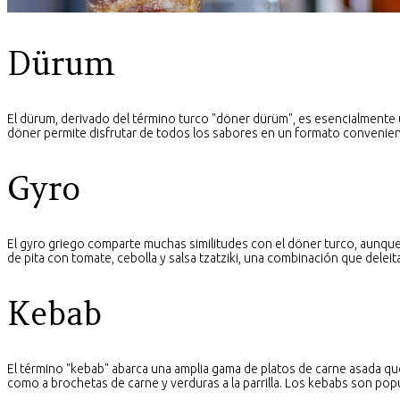
Dürum
El dürum, derivado del término turco "döner dürüm", es esencialmente un
döner permite disfrutar de todos los sabores en un formato convenient
Gyro
El gyro griego comparte muchas similitudes con el döner turco, aunqu
de pita con tomate, cebolla y salsa tzatziki, una combinación que delei
Kebab
El término "kebab" abarca una amplia gama de platos de carne asada que
como a brochetas de carne y verduras a la parrilla. Los kebabs son popu