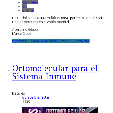
cuchilleria
g-5
oriental
Un Cuchillo de cocina multifuncional, perfecto para el corte
fino de verduras en el estilo oriental.
Acero inoxidable
Marca Global
Leer más… Cuchillo de Chef Global G-5 Hortalizas
Ortomolecular para el
Sistema Inmune
Detalles
Cursos Bienestar
1120