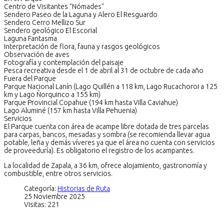
Centro de Visitantes "Nómades"
Sendero Paseo de la Laguna y Alero El Resguardo
Sendero Cerro Mellizo Sur
Sendero geológico El Escorial
Laguna Fantasma
Interpretación de flora, fauna y rasgos geológicos
Observación de aves
Fotografía y contemplación del paisaje
Pesca recreativa desde el 1 de abril al 31 de octubre de cada año
Fuera del Parque
Parque Nacional Lanín (Lago Quillén a 118 km, Lago Rucachoroi a 125
km y Lago Ñorquinco a 155 km)
Parque Provincial Copahue (194 km hasta Villa Caviahue)
Lago Aluminé (157 km hasta Villa Pehuenia)
Servicios
El Parque cuenta con área de acampe libre dotada de tres parcelas
para carpas, bancos, mesadas y sombra (se recomienda llevar agua
potable, leña y demás víveres ya que el área no cuenta con servicios
de proveeduría). Es obligatorio el registro de los acampantes.
La localidad de Zapala, a 36 km, ofrece alojamiento, gastronomía y
combustible, entre otros servicios.
Categoría:
Historias de Ruta
25 Noviembre 2025
Visitas: 221