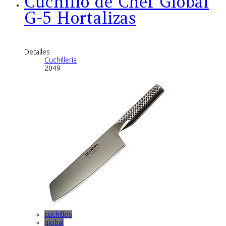
Cuchillo de Chef Global
G-5 Hortalizas
Detalles
Cuchilleria
2049
cuchillos
global