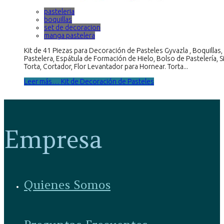
pasteleria
boquillas
set de decoracion
manga pastelera
Kit de 41 Piezas para Decoración de Pasteles Gyvazla , Boquillas
Pastelera, Espátula de Formación de Hielo, Bolso de Pastelería, 
Torta, Cortador, Flor Levantador para Hornear. Torta...
Leer más… Kit de Decoración de Pasteles
Empresa
Quienes Somos