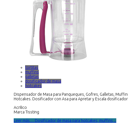
tortitas
muffins
galletas
dosificador de masa
hotcakes
Dispensador de Masa para Panqueques, Gofres, Galletas, Muffin
Hotcakes. Dosificador con Asa para Apretar y Escala dosificador
Acrilico
Marca Tissting
Leer más… Dosificador de masa para hotcakes, muffins,...