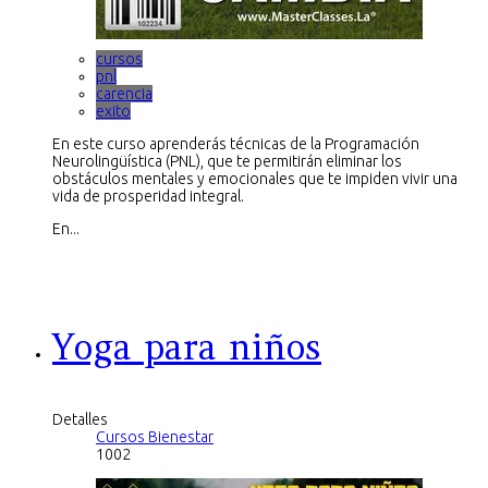
cursos
pnl
carencia
exito
En este curso aprenderás técnicas de la Programación
Neurolingüística (PNL), que te permitirán eliminar los
obstáculos mentales y emocionales que te impiden vivir una
vida de prosperidad integral.
En...
Yoga para niños
Detalles
Cursos Bienestar
1002