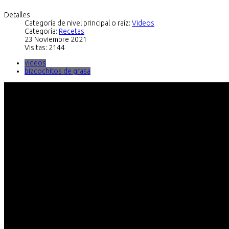
Detalles
Categoría de nivel principal o raíz:
Videos
Categoría:
Recetas
23 Noviembre 2021
Visitas: 2144
videos
bizcochitos de grasa